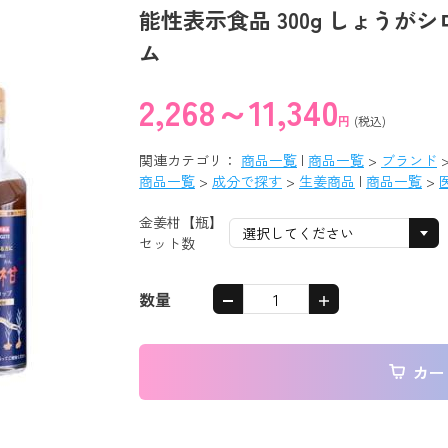
能性表示食品 300g しょうが
ム
2,268～11,340
円
(税込)
関連カテゴリ：
商品一覧
|
商品一覧
>
ブランド
商品一覧
>
成分で探す
>
生姜商品
|
商品一覧
>
金姜柑【瓶】
セット数
数量
カー