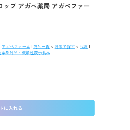
シロップ アガペ薬局 アガペファー
>
アガペファーム
|
商品一覧
>
効果で探す
>
代謝
|
医薬部外品・機能性表示食品
トに入れる