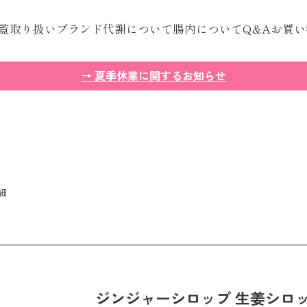
覧
取り扱いブランド
代謝について
腸内について
Q&A
お買い
→ 夏季休業に関するお知らせ
細
ジンジャーシロップ 生姜シロッ