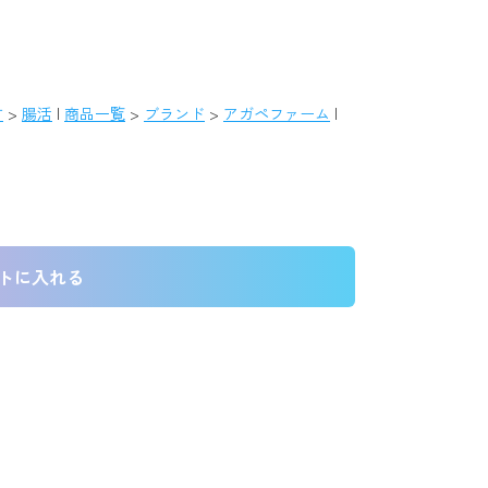
す
>
腸活
|
商品一覧
>
ブランド
>
アガペファーム
|
トに入れる