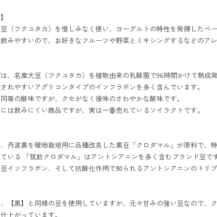
ン】
大豆（フクユタカ）を惜しみなく使い、ヨーグルトの特性を発揮したベ
く飲みやすいので、お好きなフルーツや野菜とミキシングするなどのア
は、名産大豆（フクユタカ）を植物由来の乳酸菌で96時間かけて熟成
収されやすいアグリコンタイプのイソフラボンを多く含んでいます。
ぼ同等の酸味ですが、クセがなく後味のさわやかな酸味です。
方には飲みにくい商品ですが、実は一番売れているソイラクトです。
は、丹波黒を暖地栽培用に品種改良した黒豆「クロダマル」が原料で、
ている 「筑前クロダマル」はアントシアニンを多く含むブランド豆で
大豆イソフラボン、そして抗酸化作用で知られるアントシアニンのトリプ
】
は、【黒】と同様の豆を使用していますが、元々甘みの強い豆なので、
に仕上がっています。