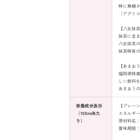
特に無糖
（アグリ
【八女抹
抹茶に含
八女抹茶
抹茶特有
【あまお
福岡県特
しい飲料
あまおう
栄養成分表示
【プレー
（100mlあた
エネルギー：
り）
原材料名：
賞味期限：