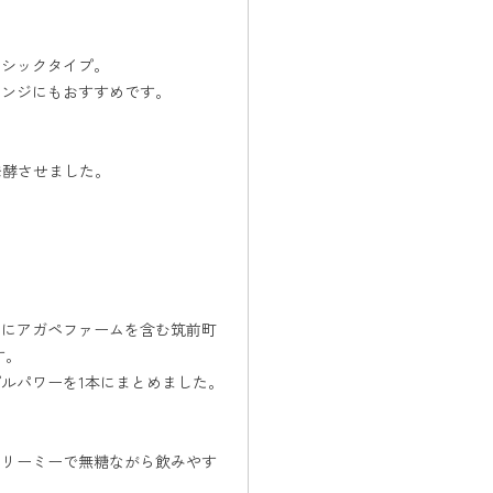
ーシックタイプ。
レンジにもおすすめです。
発酵させました。
特にアガペファームを含む筑前町
す。
ルパワーを1本にまとめました。
クリーミーで無糖ながら飲みやす