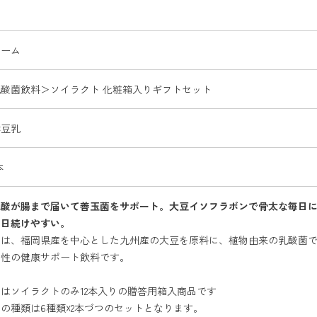
ァーム
酸菌飲料＞ソイラクト 化粧箱入りギフトセット
酵豆乳
本
乳酸が腸まで届いて善玉菌をサポート。大豆イソフラボンで骨太な毎日に
毎日続けやすい。
トは、福岡県産を中心とした九州産の大豆を原料に、植物由来の乳酸菌
物性の健康サポート飲料です。
はソイラクトのみ12本入りの贈答用箱入商品です
の種類は6種類☓2本づつのセットとなります。