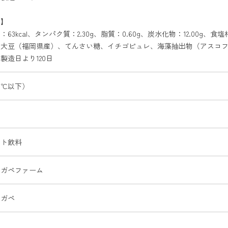
う】
63kcal、タンパク質：2.30g、脂質：0.60g、炭水化物：12.00g、食塩相
大豆（福岡県産）、てんさい糖、イチゴピュレ、海藻抽出物（アスコフ
製造日より120日
0℃以下）
ート飲料
アガペファーム
アガペ