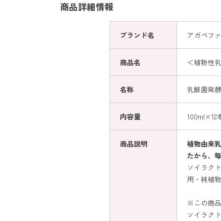
商品詳細情報
ブランド名
アガペフ
商品名
＜植物性乳
名称
乳酸菌発
内容量
100ml×12
商品説明
植物由来
たから、
ソイラク
用・純植
※この商品
ソイラクト