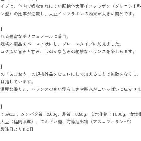
タイプは、体内で吸収されにくい配糖体大豆イソフラボン（グリコシド
コン型）の比率が逆転し、大豆イソフラボンの効果が大きい商品です。
茶】
まれる豊富なポリフェノールに着目。
の規格外商品をペースト状にし、プレーンタイプに加えました。
のコク深い旨みと甘み、ほのかな苦みの絶妙なバランスを楽しめます。
う】
産の「あまおう」の規格外品をピュレにして加えることで無駄をなくし
を目指しています。
の濃厚な香りと、バランスの良い愛らしさや酸味が口いっぱいに広がり
ン】
59kcal、タンパク質：2.60g、脂質：0.50g、炭水化物：11.00g、食塩相
大豆（福岡県産）、てんさい糖、海藻抽出物（アスコフィランHS）
製造日より180日