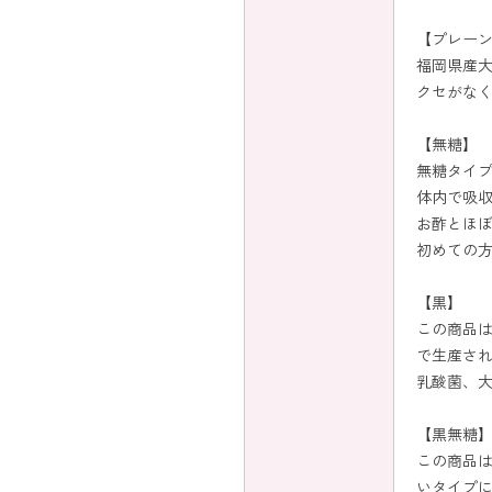
【プレー
福岡県産
クセがな
【無糖】
無糖タイプ
体内で吸
お酢とほ
初めての
【黒】
この商品
で生産され
乳酸菌、
【黒無糖
この商品
いタイプ