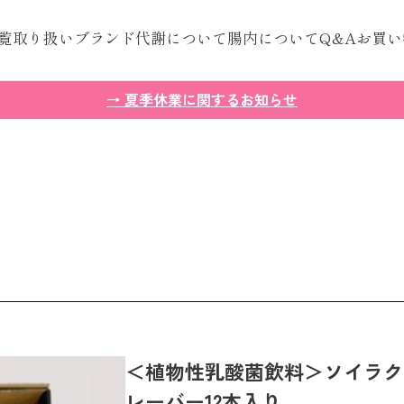
覧
取り扱いブランド
代謝について
腸内について
Q&A
お買い
→ 夏季休業に関するお知らせ
＜植物性乳酸菌飲料＞ソイラク
レーバー12本入り