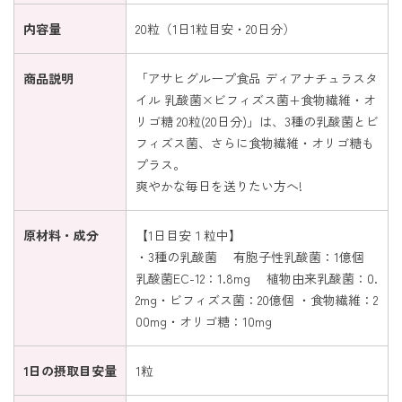
内容量
20粒（1日1粒目安・20日分）
商品説明
「アサヒグループ食品 ディアナチュラスタ
イル 乳酸菌×ビフィズス菌+食物繊維・オ
リゴ糖 20粒(20日分)」は、3種の乳酸菌とビ
フィズス菌、さらに食物繊維・オリゴ糖も
プラス。
爽やかな毎日を送りたい方へ!
原材料・成分
【1日目安１粒中】
・3種の乳酸菌 有胞子性乳酸菌：1億個
乳酸菌EC-12：1.8mg 植物由来乳酸菌：0.
2mg・ビフィズス菌：20億個 ・食物繊維：2
00mg・オリゴ糖：10mg
1日の摂取目安量
1粒