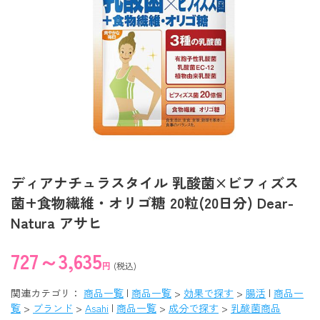
ディアナチュラスタイル 乳酸菌×ビフィズス
菌+食物繊維・オリゴ糖 20粒(20日分) Dear-
Natura アサヒ
727～3,635
円
(税込)
関連カテゴリ：
商品一覧
|
商品一覧
>
効果で探す
>
腸活
|
商品一
覧
>
ブランド
>
Asahi
|
商品一覧
>
成分で探す
>
乳酸菌商品